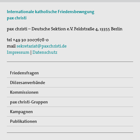
11. Aug 2026
Internationale katholische Friedensbewegung
Sommerferien-Friedensliedersingen
pax christi
29. Aug 2026
pax christi – Deutsche Sektion e.V.
Feldstraße 4
,
13355
Berlin
Fahradpilgertour 2026
tel
+49 30 2007678-0
29. Aug 2026
mail
sekretariat@paxchristi.de
Fahrradpilgertour 2026
Impressum
|
Datenschutz
Friedensfragen
Diözesanverbände
Kommissionen
pax christi-Gruppen
Kampagnen
Publikationen