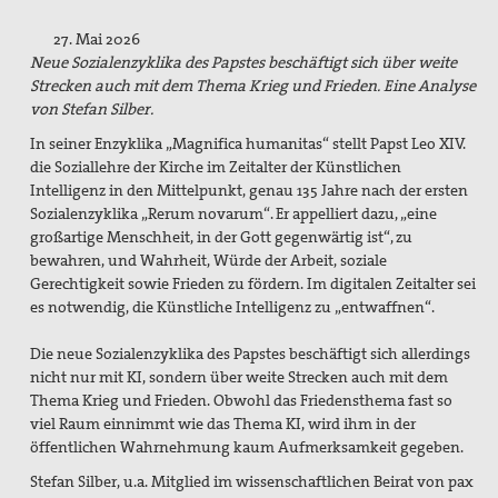
Suche
27. Mai 2026
Neue Sozialenzyklika des Papstes beschäftigt sich über weite
Strecken auch mit dem Thema Krieg und Frieden. Eine Analyse
von Stefan Silber.
In seiner Enzyklika „Magnifica humanitas“ stellt Papst Leo XIV.
die Soziallehre der Kirche im Zeitalter der Künstlichen
Intelligenz in den Mittelpunkt, genau 135 Jahre nach der ersten
Sozialenzyklika „Rerum novarum“. Er appelliert dazu, „eine
großartige Menschheit, in der Gott gegenwärtig ist“, zu
bewahren, und Wahrheit, Würde der Arbeit, soziale
Gerechtigkeit sowie Frieden zu fördern. Im digitalen Zeitalter sei
es notwendig, die Künstliche Intelligenz zu „entwaffnen“.
Die neue Sozialenzyklika des Papstes beschäftigt sich allerdings
nicht nur mit KI, sondern über weite Strecken auch mit dem
Thema Krieg und Frieden. Obwohl das Friedensthema fast so
viel Raum einnimmt wie das Thema KI, wird ihm in der
öffentlichen Wahrnehmung kaum Aufmerksamkeit gegeben.
Stefan Silber, u.a. Mitglied im wissenschaftlichen Beirat von pax