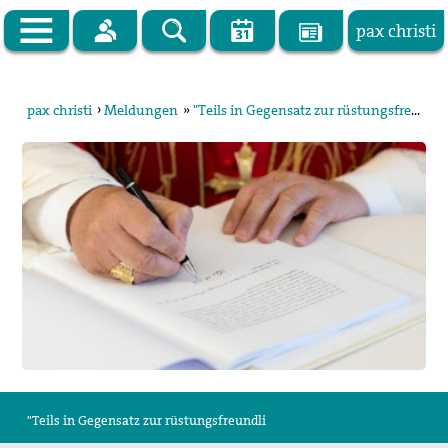
pax christi
Zur Startseite
pax christi
›
Meldungen
»
"Teils in Gegensatz zur rüstungsfreundlichen Haltung der Deutschen Kirchen
pax christi Deutsche Sektion
Vor Ort
Themen
Kampagnen
Publikationen
Facebook
Kontakt
"Teils in Gegensatz zur rüstungsfreundli
Impressum