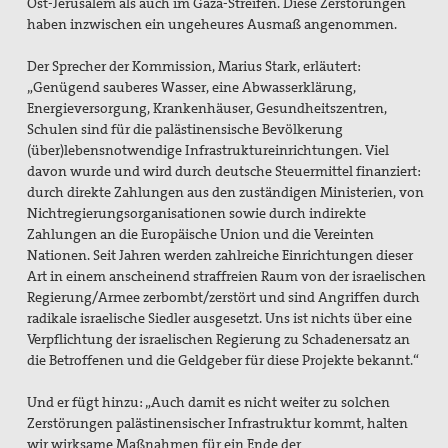
Ost-Jerusalem als auch im Gaza-Streifen. Diese Zerstörungen
haben inzwischen ein ungeheures Ausmaß angenommen.
Der Sprecher der Kommission, Marius Stark, erläutert:
„Genügend sauberes Wasser, eine Abwasserklärung,
Energieversorgung, Krankenhäuser, Gesundheitszentren,
Schulen sind für die palästinensische Bevölkerung
(über)lebensnotwendige Infrastruktureinrichtungen. Viel
davon wurde und wird durch deutsche Steuermittel finanziert:
durch direkte Zahlungen aus den zuständigen Ministerien, von
Nichtregierungsorganisationen sowie durch indirekte
Zahlungen an die Europäische Union und die Vereinten
Nationen. Seit Jahren werden zahlreiche Einrichtungen dieser
Art in einem anscheinend straffreien Raum von der israelischen
Regierung/Armee zerbombt/zerstört und sind Angriffen durch
radikale israelische Siedler ausgesetzt. Uns ist nichts über eine
Verpflichtung der israelischen Regierung zu Schadenersatz an
die Betroffenen und die Geldgeber für diese Projekte bekannt.“
Und er fügt hinzu: „Auch damit es nicht weiter zu solchen
Zerstörungen palästinensischer Infrastruktur kommt, halten
wir wirksame Maßnahmen für ein Ende der