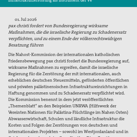
Infrastrukturzerstörung als Instrument der Ve
Christiane Berg/EAPPI
Suche
01. Jul 2026
pax christi fordert von Bundesregierung wirksame
Maßnahmen, die die israelische Regierung zu Schadenersatz
verpflichten, und zu einem Ende der völkerrechtswidrigen
Besatzung führen
Die Nahost-Kommission der internationalen katholischen
Friedensbewegung pax christi fordert die Bundesregierung auf,
wirksame Maßnahmen zu ergreifen, damit die israelische
Regierung für die Zerstörung der mit internationalen, auch
erheblichen deutschen Steuermitteln, geförderten öffentlichen
und privaten palästinensischen Infrastruktureinrichtungen in
Haftung genommen und zu Schadenersatz verpflichtet wird.
Die Kommission benennt in dem jetzt veröffentlichten
„Themenblatt“ an den Beispielen UNRWA (Hilfswerk der
Vereinten Nationen für Palästina-Flüchtlinge im Nahen Osten)
Abwasserwirtschaft, Schulen und ländliche Infrastruktur die
Kosten und Folgen der Zerstörungen von deutschen und
internationalen Projekten – sowohl im Westjordanland und in