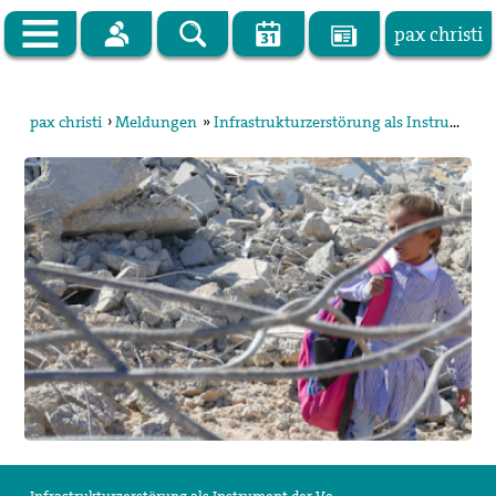
pax christi
Zur Startseite
pax christi
›
Meldungen
»
Infrastrukturzerstörung als Instrument der Vertreibung in Palästina
pax christi Deutsche Sektion
Vor Ort
Themen
Kampagnen
Publikationen
Facebook
Kontakt
Impressum