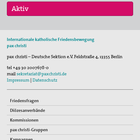
11. Aug 2026
Internationale katholische Friedensbewegung
Sommerferien-Friedensliedersingen
pax christi
29. Aug 2026
pax christi – Deutsche Sektion e.V.
Feldstraße 4
,
13355
Berlin
Fahradpilgertour 2026
tel
+49 30 2007678-0
29. Aug 2026
mail
sekretariat@paxchristi.de
Fahrradpilgertour 2026
Impressum
|
Datenschutz
Friedensfragen
Diözesanverbände
Kommissionen
pax christi-Gruppen
Kampagnen