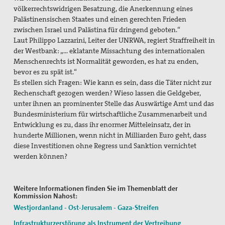
völkerrechtswidrigen Besatzung, die Anerkennung eines
Palästinensischen Staates und einen gerechten Frieden
zwischen Israel und Palästina für dringend geboten.“
Laut Philippo Lazzarini, Leiter der UNRWA, regiert Straffreiheit in
der Westbank: „… eklatante Missachtung des internationalen
Menschenrechts ist Normalität geworden, es hat zu enden,
bevor es zu spät ist.“
Es stellen sich Fragen: Wie kann es sein, dass die Täter nicht zur
Rechenschaft gezogen werden? Wieso lassen die Geldgeber,
unter ihnen an prominenter Stelle das Auswärtige Amt und das
Bundesministerium für wirtschaftliche Zusammenarbeit und
Entwicklung es zu, dass ihr enormer Mitteleinsatz, der in
hunderte Millionen, wenn nicht in Milliarden Euro geht, dass
diese Investitionen ohne Regress und Sanktion vernichtet
werden können?
Weitere Informationen finden Sie im Themenblatt der
Kommission Nahost:
Westjordanland - Ost-Jerusalem - Gaza-Streifen
Infrastrukturzerstörung als Instrument der Vertreibung