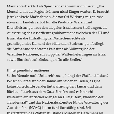
Marius Stark erklärt als Sprecher der Kommission hierzu: „Die
Menschen in der Region können nicht länger warten. Es braucht
jetzt konkrete Maßnahmen, die vor Ort Wirkung zeigen, wie
etwa ein Handelsverbot für alle Produkte, Waren und
Dienstleistungen aus den illegalen israelischen Siedlungen, die
Aussetzung des Assoziierungsabkommens zwischen der EU und
Israel, das die Einhaltung der Menschenrechte als
grundlegendes Element der bilateralen Beziehungen festlegt,
die Aufnahme des Staates Palästina als Vollmitglied der
Vereinten Nationen, ein Stopp der Waffenlieferungen an Israel
sowie Einreisebeschränkungen für alle Siedler.“
Hintergrundinformationen
Sechs Monate nach Unterzeichnung hängt der Waffenstillstand
zwischen Israel und der Hamas am seidenen Faden, es gibt
keine Fortschritte bei der Entwaffnung der Hamas und dem
Rückzug Israels aus dem Gaza-Streifen und es herrscht
weiterhin ein kritischer Mangel an Hilfsgütern, während der
„Friedensrat“ und das Nationale Komitee für die Verwaltung des
Gazastreifens (NCAG) kaum funktionsfähig sind. Seit
Inkrafttreten des Waffenstillstands wurden in Gaza mehr als