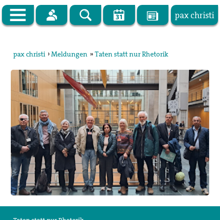
pax christi
Zur Startseite
pax christi
›
Meldungen
»
Taten statt nur Rhetorik
pax christi Deutsche Sektion
Vor Ort
Themen
Kampagnen
Publikationen
Facebook
Kontakt
Impressum