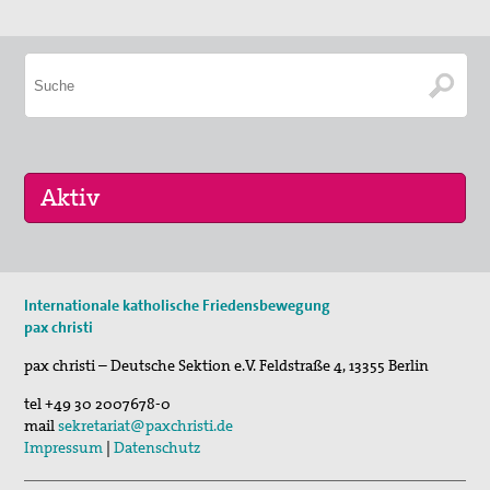
11. Aug 2026
Internationale katholische Friedensbewegung
Sommerferien-Friedensliedersingen
pax christi
29. Aug 2026
pax christi – Deutsche Sektion e.V.
Feldstraße 4
,
13355
Berlin
Fahradpilgertour 2026
tel
+49 30 2007678-0
29. Aug 2026
mail
sekretariat@paxchristi.de
Fahrradpilgertour 2026
Impressum
|
Datenschutz